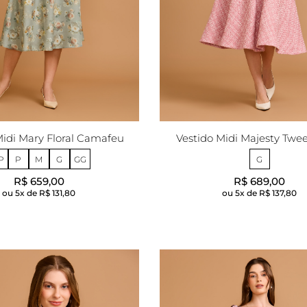
Midi Mary Floral Camafeu
Vestido Midi Majesty Twe
P
P
M
G
GG
G
R$ 659,00
R$ 689,00
5x de
R$ 131,80
5x de
R$ 137,80