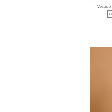
Vestido
P