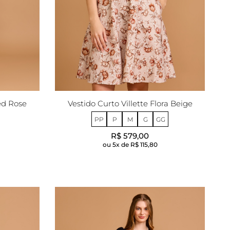
ed Rose
Vestido Curto Villette Flora Beige
PP
P
M
G
GG
R$ 579,00
5x de
R$ 115,80