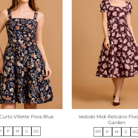
Vestido Midi Relicário Flor
Curto Villette Flora Blue
Garden
P
P
M
G
GG
PP
P
M
G
GG