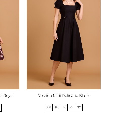
al Royal
Vestido Midi Relicário Black
PP
P
M
G
GG