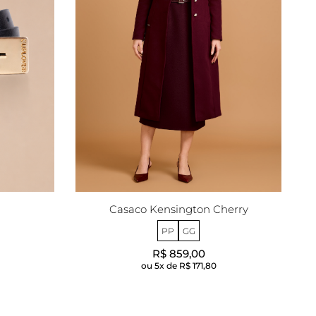
Casaco Kensington Cherry
PP
GG
R$ 859,00
5x de
R$ 171,80