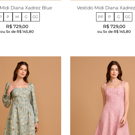
 Midi Diana Xadrez Blue
Vestido Midi Diana Xadre
P
P
M
G
GG
PP
P
G
GG
R$ 729,00
R$ 729,00
5x de
R$ 145,80
5x de
R$ 145,80