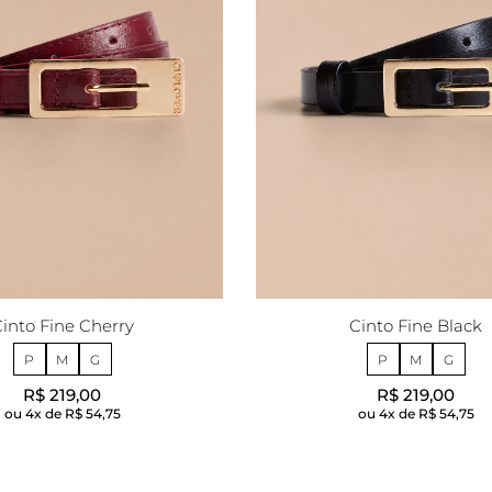
into Fine Cherry
Cinto Fine Black
P
M
G
P
M
G
R$ 219,00
R$ 219,00
4x de
R$ 54,75
4x de
R$ 54,75