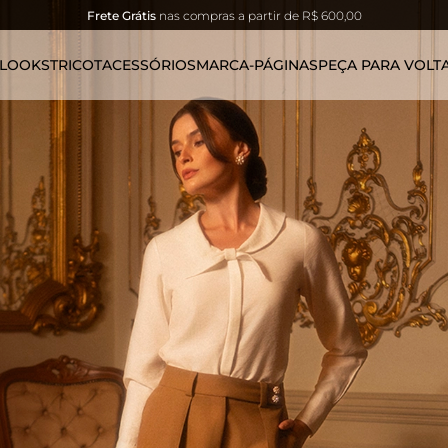
10% OFF
na 1ª compra: use o cupom
FIRSTCUPLOVER
LOOKS
TRICOT
ACESSÓRIOS
MARCA-PÁGINAS
PEÇA PARA VOLT