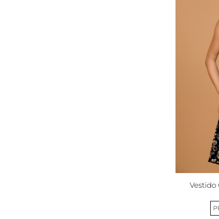
Vestido 
P